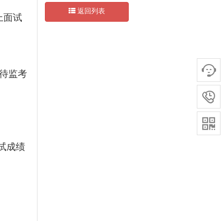
返回列表
上
面
试

待监考


试成绩