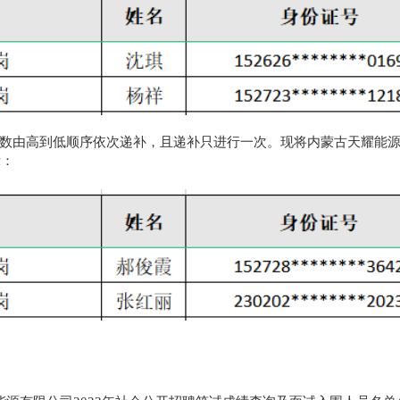
数由高到低顺序依次递补，且递补只进行一次。现将内蒙古天耀能
示：