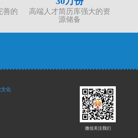
30
万份
完善的
高端人才简历库强大的资
源储备
业文化
微信关注我们