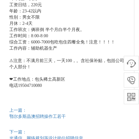
工资日结，220元
年龄：23-42以内
性别：男女不限
月休：2-4天
工作班次：俩班倒 半个月白半个月夜。
工作时间：8:00-8:00
综合工资：6000-7000包吃包住四餐全免！注意！！！！
工作内容：辅助机器生产
⚠注意：不满月前三天，一天100，。含社保补贴，包括公司和

个人部分！

❤工作地点：包头稀土高新区
电话19504710080

上一篇：
鄂尔多斯晶澳招聘操作工若干
下一篇：
光通信、网络规划等设计岗位招聘信息